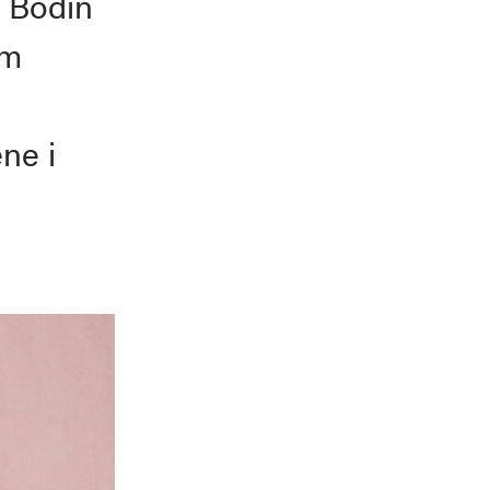
å Bodin
om
ne i