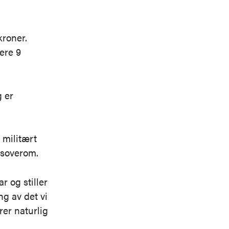
kroner.
ere 9
g er
 militært
t soverom.
 og stiller
ng av det vi
rer naturlig