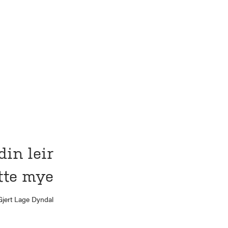
din leir
tte mye
jert Lage Dyndal