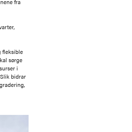
nene fra
arter,
 fleksible
skal sørge
surser i
Slik bidrar
pgradering,