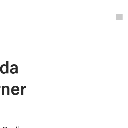
 da
rner