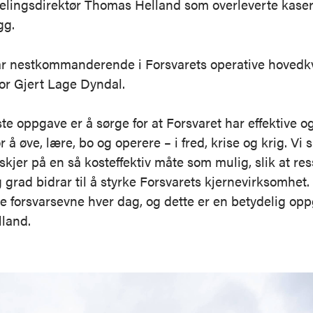
elingsdirektør Thomas Helland som overleverte kaser
gg.
ar nestkommanderende i Forsvarets operative hovedkv
or Gjert Lage Dyndal.
ste oppgave er å sørge for at Forsvaret har effektive og
for å øve, lære, bo og operere – i fred, krise og krig. Vi 
 skjer på en så kosteffektiv måte som mulig, slik at res
g grad bidrar til å styrke Forsvarets kjernevirksomhet. 
gge forsvarsevne hver dag, og dette er en betydelig op
lland.