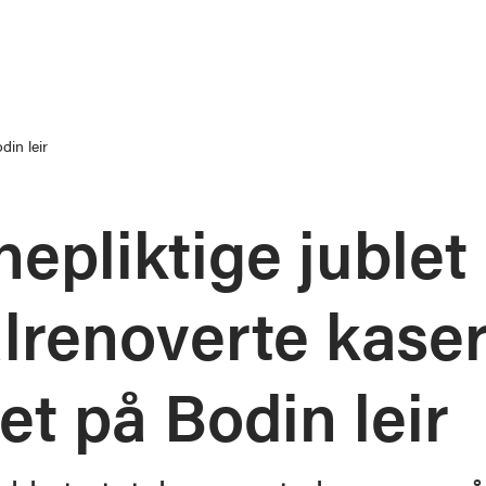
din leir
nepliktige jublet
alrenoverte kase
et på Bodin leir