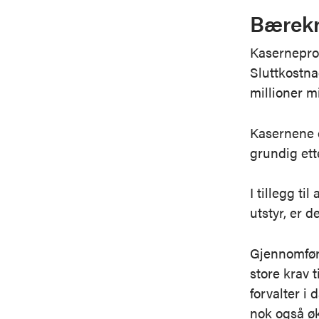
Bærekra
Kasernepro
Sluttkostna
millioner m
Kasernene e
grundig ett
I tillegg t
utstyr, er 
Gjennomføri
store krav 
forvalter i
nok også øk