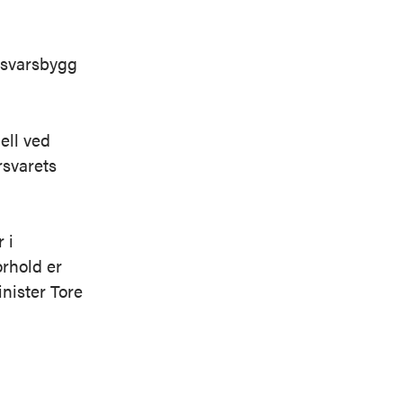
rsvarsbygg
ell ved
rsvarets
 i
orhold er
nister Tore