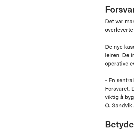
Forsvar
Det var man
overleverte 
De nye kase
leiren. De 
operative 
- En sentral
Forsvaret. 
viktig å by
O. Sandvik
Betyde