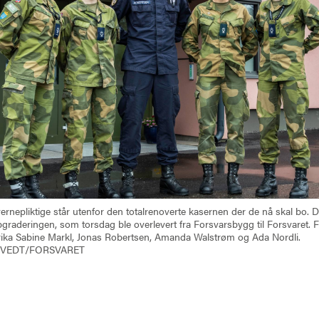
 vernepliktige står utenfor den totalrenoverte kasernen der de nå skal bo. D
raderingen, som torsdag ble overlevert fra Forsvarsbygg til Forsvaret. F
ika Sabine Markl, Jonas Robertsen, Amanda Walstrøm og Ada Nordli.
TVEDT/FORSVARET