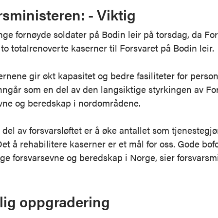
sministeren: - Viktig
ge fornøyde soldater på Bodin leir på torsdag, da Fo
to totalrenoverte kaserner til Forsvaret på Bodin leir.
rnene gir økt kapasitet og bedre fasiliteter for person
inngår som en del av den langsiktige styrkingen av Fo
evne og beredskap i nordområdene.
 del av forsvarsløftet er å øke antallet som tjenestegjør
Det å rehabilitere kaserner er et mål for oss. Gode bof
gge forsvarsevne og beredskap i Norge, sier forsvarsmi
.
lig oppgradering