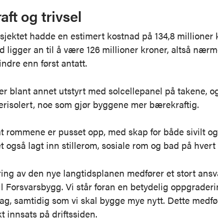
ft og trivsel
sjektet hadde en
estimert kostnad på 134,8 millioner 
d ligger an til å være 126 millioner kroner, altså nærm
indre enn først antatt.
r blant annet utstyrt med solcellepanel på takene, o
erisolert, noe som gjør byggene mer bærekraftig.
il at rommene er pusset opp, med skap for både sivilt og
det også lagt inn stillerom, sosiale rom og bad på hver
ng av den nye langtidsplanen medfører et stort ansvar
til Forsvarsbygg. Vi står foran en betydelig oppgraderi
 dag, samtidig som vi skal bygge mye nytt. Dette medfø
t innsats på driftssiden.