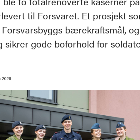
 ble to totalrenoverte kaserner p
rlevert til Forsvaret. Et prosjekt s
r Forsvarsbyggs bærekraftsmål, og
g sikrer gode boforhold for soldate
i 2026