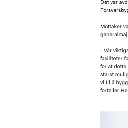
Det var avd
Forsvarsby
Mottaker v
generalmaj
- Vår viktig
fasiliteter 
for at dette
størst muli
vi til å by
forteller He