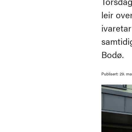
Torsdag
leir ove
ivareta
samtidi
Bodø.
Publisert: 29. ma