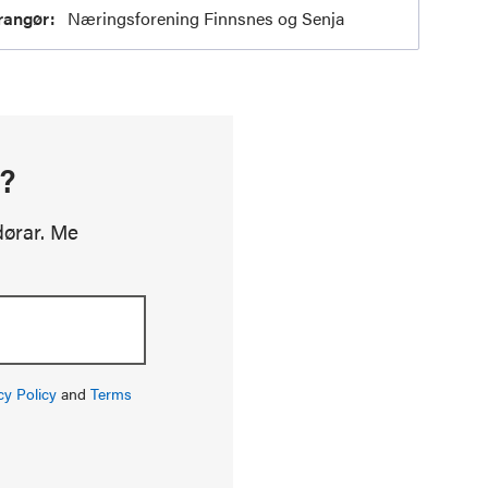
rangør:
Næringsforening Finnsnes og Senja
t?
dørar. Me
cy Policy
and
Terms