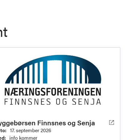
t
yggebørsen Finnsnes og Senja
to:
17. september 2026
ed:
info kommer