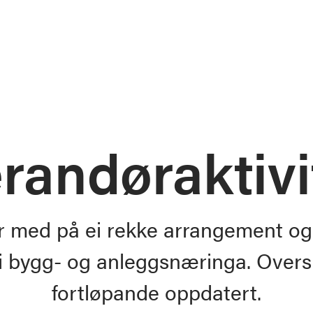
randør­aktivi
 med på ei rekke arrangement og a
i bygg- og anleggsnæringa. Oversi
fortløpande oppdatert.