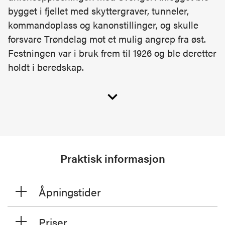
bygget i fjellet med skyttergraver, tunneler,
kommandoplass og kanonstillinger, og skulle
forsvare Trøndelag mot et mulig angrep fra øst.
Festningen var i bruk frem til 1926 og ble deretter
holdt i beredskap.
Under det tyske angrepet på Norge i april 1940
ble festningen reaktivert av major Hans Reidar
Holtermann. Rundt 250 frivillige – soldater og
sivile, inkludert én kvinne – bemannet anlegget. I
25 dager forsvarte de festningen mot overlegne
Praktisk informasjon
tyske styrker, i det som senere ble kjent som
kampene ved Hegra. Selv om den militære
effekten var begrenset, fikk motstanden stor
Åpningstider
symbolverdi som uttrykk for forsvarsvilje og
utholdenhet.
Priser