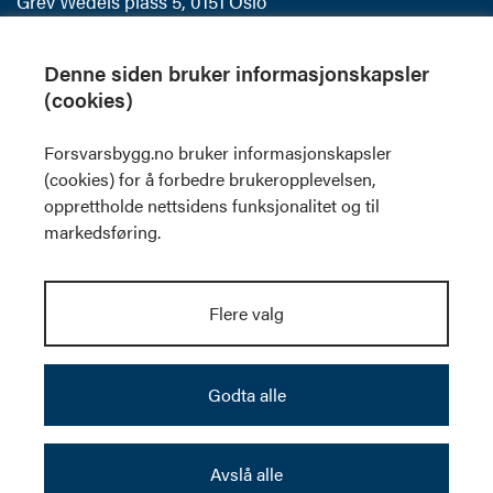
Grev Wedels plass 5, 0151 Oslo
Postboks 405 Sentrum
0103 Oslo
Denne siden bruker informasjonskapsler
(cookies)
Offentlig postjournal
Forsvarsbygg.no bruker informasjonskapsler
Skilt og visuell profil
(cookies) for å forbedre brukeropplevelsen,
Fakturainformasjon
opprettholde nettsidens funksjonalitet og til
Personvernerklæring
markedsføring.
Følg oss
Flere valg
Godta alle
Nyhetsbrev
Avslå alle