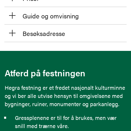
Etter krigen ble festningen restaurert og utviklet
Guide og omvisning
som museum og kulturminne. I 2025 ble Hegra
festning fredet av Riksantikvaren. I dag er
Besøksadresse
anlegget åpent for publikum med skyttergraver,
fjellanlegg, museum og kafé, og fungerer som et
levende symbol på motstandskraft – i
naturskjønne omgivelser som egner seg godt for
dagsutflukter og historiske opplevelser.
Atferd på festningen
Hegra festning er et fredet nasjonalt kulturminne
og vi ber alle utvise hensyn til omgivelsene med
bygninger, ruiner, monumenter og parkanlegg.
Gressplenene er til for å brukes, men vær
snill med trærne våre.