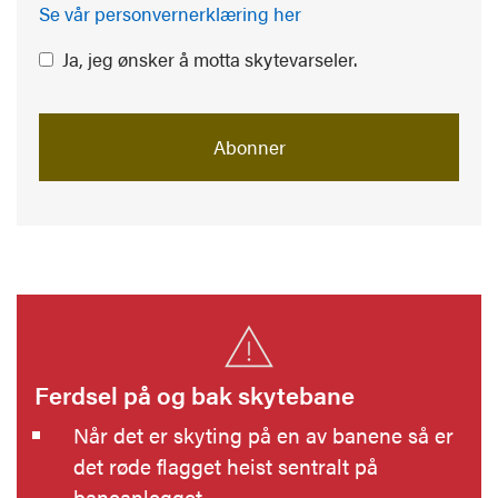
Se vår personvernerklæring her
Ja, jeg ønsker å motta skytevarseler.
Abonner
Ferdsel på og bak skytebane
Når det er skyting på en av banene så er
det røde flagget heist sentralt på
baneanlegget.