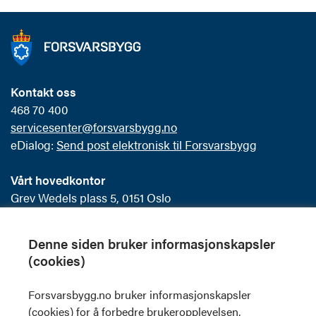
Kontakt oss
468 70 400
servicesenter@forsvarsbygg.no
eDialog:
Send post elektronisk til Forsvarsbygg
Vårt hovedkontor
Grev Wedels plass 5, 0151 Oslo
Postboks 405 Sentrum
0103 Oslo
Denne siden bruker informasjonskapsler
(cookies)
Offentlig postjournal
Forsvarsbygg.no bruker informasjonskapsler
Skilt og visuell profil
(cookies) for å forbedre brukeropplevelsen,